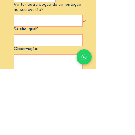
Vai ter outra opção de alimentação
no seu evento?
Se sim, qual?
Observação:
Enviar