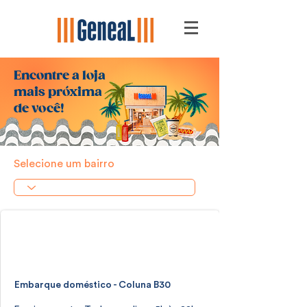
Encontre a loja
mais próxima
de você!
Selecione um bairro
RIOgaleão
Galeão
Embarque doméstico - Coluna B30