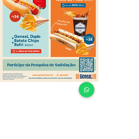
Nosso Propósito
Multiplicar a alegria carioca nas pessoas,
proporcionando momentos "GENEAIS"
através
da
simplicidade, confiança
e alto astral.
Fale com a GeneaL
EVENTOS
-
ENCOMENDAS
-
REVENDAS
(21) 2254-2000