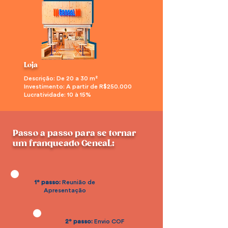
Loja
Descrição: De 20 a 30 m²
Investimento: A partir de R$250.000
Lucratividade: 10 à 15%
Passo a passo para se tornar
um franqueado GeneaL:
1º passo:
Reunião de
Apresentação
2º passo:
Envio COF