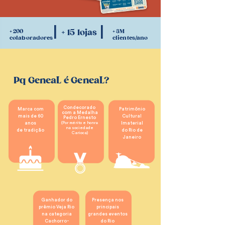
I
I
+ 200
+ 15 lojas
+ 3M
colaboradores
clientes/ano
Pq GeneaL é GeneaL?
Condecorado
Marca com
Patrimônio
com a Medalha
mais de 60
Cultural
Pedro Ernesto
anos
(Por mérito e honra
Imaterial
na sociedade
de tradição
do Rio de
Carioca)
Janeiro
Ganhador do
Presença nos
prêmio Veja Rio
principais
na categoria
grandes eventos
Cachorro-
do Rio