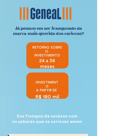
Já pensou em ser franqueado da
marca mais querida dos cariocas?
RETORNO SOBRE
O
INVESTIMENTO
24 a 36
meses
INVESTIMENT
O
A PARTIR DE
R$ 180 mil
Sua franquia de sucesso com
os sabores que os cariocas amam