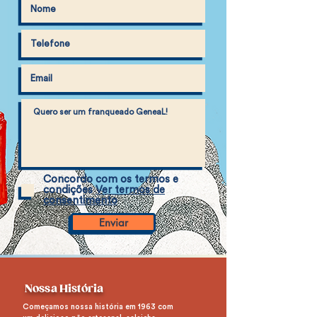
Concordo com os termos e
condições
Ver termos de
consentimento
Enviar
Fale agora conosco
Nossa His
tória
Começamos nossa história em 1963 com