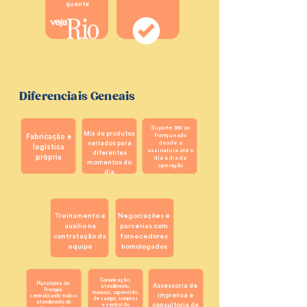
quente
Diferenciais Geneais
Suporte 360 ao
⁠M⁠ix de produtos
Fabricação e
franqueado
variados para
desde a
logística
assinatura até o
diferentes
própria
dia à dia da
momentos do
operação
dia
⁠⁠Treinamento e
Negociações e
auxílio na
parcerias com
contratação da
fornecedores
equipe
homologados
Comunicação,
Plataforma de
Assessoria de
atendimento,
Franquia
manuais, supervisão
imprensa e
centralizando todo o
de campo, compras
atendimento do
e central de
consultoria de