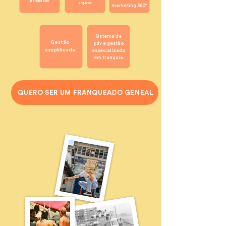
franqueado
arquivos
marketing 360º
Sistema de
Gestão
pdv e gestão
simplificada
especializado
em franquia
QUERO SER UM FRANQUEADO GENEAL